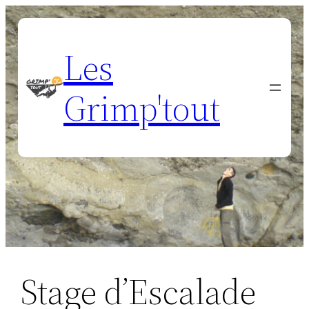
Aller
au
Les
contenu
Grimp'tout
Stage d’Escalade